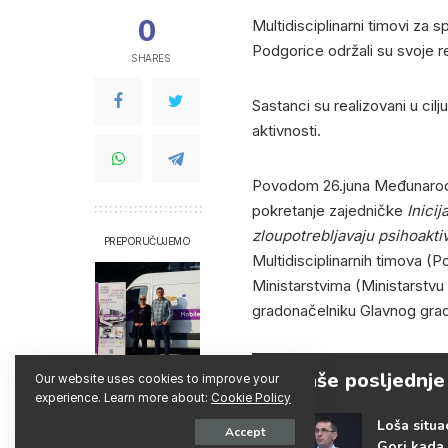
0
Multidisciplinarni timovi za s
Podgorice održali su svoje r
SHARES
Sastanci su realizovani u cil
aktivnosti.
Povodom 26.juna Međunarodn
pokretanje zajedničke
Inicij
zloupotrebljavaju psihoakt
PREPORUČUJEMO
Multidisciplinarnih timova (P
Ministarstvima (Ministarstvu z
gradonačelniku Glavnog gra
Naše posljednje
Our website uses cookies to improve your
Susret Preporoda
experience. Learn more about:
Cookie Policy
i Hepatosa
Loša situa
Accept
Gori kada 