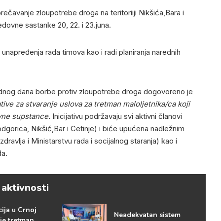
prečavanje zloupotrebe droga na teritoriiji Nikšića,Bara i
edovne sastanke 20, 22. i 23.juna.
ju unapređenja rada timova kao i radi planiranja narednih
og dana borbe protiv zloupotrebe droga dogovoreno je
ative za stvaranje uslova za tretman maloljetnika/ca koji
ivne supstance.
Inicijativu podržavaju svi aktivni članovi
odgorica, Nikšić,Bar i Cetinje) i biće upućena nadležnim
dravlja i Ministarstvu rada i socijalnog staranja) kao i
da.
 aktivnosti
cija u Crnoj
Neadekvatan sistem
je tretman