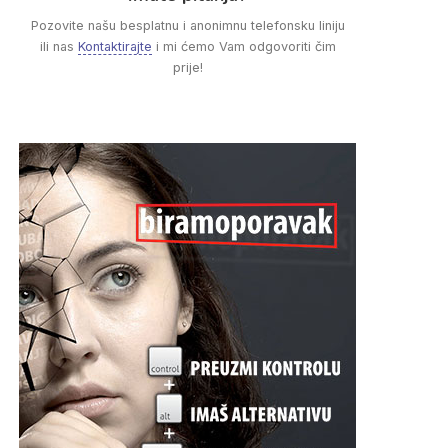
Pozovite našu besplatnu i anonimnu telefonsku liniju
ili nas
Kontaktirajte
i mi ćemo Vam odgovoriti čim
prije!