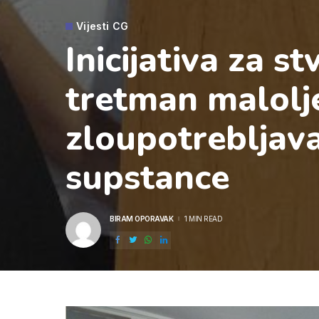
Vijesti CG
Inicijativa za s
tretman malolje
zloupotrebljava
supstance
BIRAM OPORAVAK
1 MIN READ
POSTED
BY