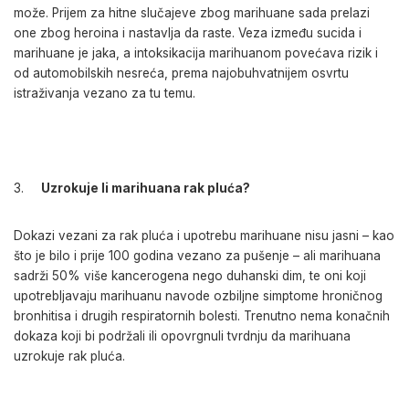
može. Prijem za hitne slučajeve zbog marihuane sada prelazi
one zbog heroina i nastavlja da raste. Veza između sucida i
marihuane je jaka, a intoksikacija marihuanom povećava rizik i
od automobilskih nesreća, prema najobuhvatnijem osvrtu
istraživanja vezano za tu temu.
Uzrokuje li marihuana rak pluća?
Dokazi vezani za rak pluća i upotrebu marihuane nisu jasni – kao
što je bilo i prije 100 godina vezano za pušenje – ali marihuana
sadrži 50% više kancerogena nego duhanski dim, te oni koji
upotrebljavaju marihuanu navode ozbiljne simptome hroničnog
bronhitisa i drugih respiratornih bolesti. Trenutno nema konačnih
dokaza koji bi podržali ili opovrgnuli tvrdnju da marihuana
uzrokuje rak pluća.