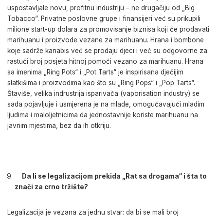
uspostavljale novu, profitnu industriju – ne drugačiju od „Big
Tobacco“. Privatne poslovne grupe i finansijeri već su prikupili
milione start-up dolara za promovisanje biznisa koji će prodavati
marihuanu i proizvode vezane za marihuanu. Hrana i bombone
koje sadrže kanabis već se prodaju djeci i već su odgovorne za
rastući broj posjeta hitnoj pomoći vezano za marihuanu. Hrana
sa imenima „Ring Pots“ i „Pot Tarts“ je inspirisana dječijim
slatkišima i proizvodima kao što su „Ring Pops“ i „Pop Tarts“.
Štaviše, velika
indrustrija isparivača (vaporisation industry) se
sada pojavljuje i usmjerena je na mlade, omogućavajući mladim
ljudima i maloljetnicima da jednostavnije koriste marihuanu na
javnim mjestima, bez da ih otkriju.
Da li se legalizacijom prekida „Rat sa drogama“ i šta to
znači za crno tržište?
Legalizacija je vezana za jednu stvar: da bi se mali broj