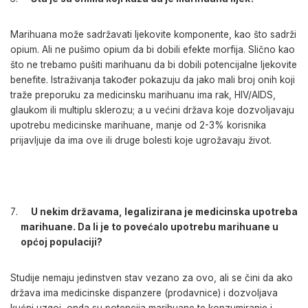
Marihuana može sadržavati ljekovite komponente, kao što sadrži
opium. Ali ne pušimo opium da bi dobili efekte morfija. Slično kao
što ne trebamo pušiti marihuanu da bi dobili potencijalne ljekovite
benefite. Istraživanja također pokazuju da jako mali broj onih koji
traže preporuku za medicinsku marihuanu ima rak, HIV/AIDS,
glaukom ili multiplu sklerozu; a u većini država koje dozvoljavaju
upotrebu medicinske marihuane, manje od 2-3% korisnika
prijavljuje da ima ove ili druge bolesti koje ugrožavaju život.
U nekim državama, legalizirana je medicinska upotreba
marihuane. Da li je to povećalo upotrebu marihuane u
općoj populaciji?
Studije nemaju jedinstven stav vezano za ovo, ali se čini da ako
država ima medicinske dispanzere (prodavnice) i dozvoljava