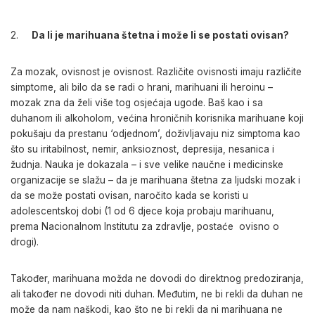
Da li je marihuana štetna i može li se postati ovisan?
Za mozak, ovisnost je ovisnost. Različite ovisnosti imaju različite
simptome, ali bilo da se radi o hrani, marihuani ili heroinu –
mozak zna da želi više tog osjećaja ugode. Baš kao i sa
duhanom ili alkoholom, većina hroničnih korisnika marihuane koji
pokušaju da prestanu ‘odjednom’, doživljavaju niz simptoma kao
što su iritabilnost, nemir, anksioznost, depresija, nesanica i
žudnja. Nauka je dokazala – i sve velike naučne i medicinske
organizacije se slažu – da je marihuana štetna za ljudski mozak i
da se može postati ovisan, naročito kada se koristi u
adolescentskoj dobi (1 od 6 djece koja probaju marihuanu,
prema Nacionalnom Institutu za zdravlje, postaće ovisno o
drogi).
Također, marihuana možda ne dovodi do direktnog predoziranja,
ali također ne dovodi niti duhan. Međutim, ne bi rekli da duhan ne
može da nam naškodi, kao što ne bi rekli da ni marihuana ne