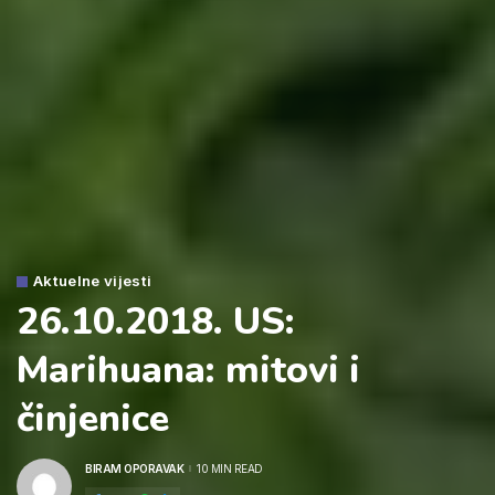
Aktuelne vijesti
26.10.2018. US:
Marihuana: mitovi i
činjenice
BIRAM OPORAVAK
10 MIN READ
POSTED
BY