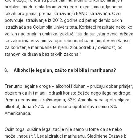
kućni uzgoj, onda su potencija marihuane te konzumiranje i
problemi među omladinom veći nego u zemljama gdje nema
takvih programa, prema istraživanju RAND istraživača. Ovo
potvrđuje istraživanje iz 2012. godine od pet epidemioloških
istraživača sa Columbija Univerziteta. Koristeći rezultate nekoliko
velikih nacionalnih upitnika, zaključili su da su: „stanovnici država
sa zakonima vezanim za upotrebu marihuane, imali veću šansu
za korištenje marihuane te njenu zloupotrebu / ovisnost, od
stanovnika država bez takvih zakona.“
Alkohol je legalan, zašto ne bi bila i marihuana?
Trenutno legalne droge – alkohol i duhan – pružaju dobar primjer,
obzirom da ih i mladi i odrasli koriste češće nego ilegalne droge.
Prema nedavnim istraživanjima, 52% Amerikanaca upotrebljava
alkohol, duhan 27%, a marihuanu upotrebljava samo 8%
Amerikanaca.
Osim toga, suština legalizacije nije samo u tome da se neko
može „napušiti“. Legalizirajući marihuanu, Sjedinjene Države bi