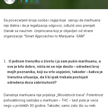
Sa povećanjem broja osoba i regija koje vjeruju da marihuana
nije štetna i da je legalizacija odgovor, odlučili smo prenijeti
članak sa naučnim činjenicama koji je objavljen od strane
organizacije “Smart Approaches to Marijuana- SAM”
U jednom trenutku u životu i ja sam pušio marihuanu, a
sve je bilo dobro, ništa mi se nije desilo – određeni broj
mojih poznanika, koji su vrlo uspješni, također – kakva je
trenutna situacija, da li bi ipak trebala postojati
određena doza zabrinutosti?
Današnja marihuana nije prijašnja „Woodstock trava“. Potentnost
psihoaktivnog sastojka u marihuani – THC – šest puta je veća
nego u proteklih 30 godina. Također, samo zato što su neki