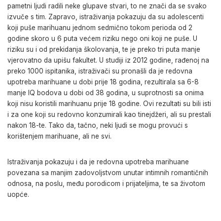
pametni ljudi radili neke glupave stvari, to ne znači da se svako
izvuče s tim. Zapravo, istraživanja pokazuju da su adolescenti
koji puše marihuanu jednom sedmično tokom perioda od 2
godine skoro u 6 puta većem riziku nego oni koji ne puše. U
riziku su i od prekidanja školovanja, te je preko tri puta manje
vjerovatno da upišu fakultet. U studiji iz 2012 godine, rađenoj na
preko 1000 ispitanika, istraživači su pronašli da je redovna
upotreba marihuane u dobi prije 18 godina, rezultirala sa 6-8
manje IQ bodova u dobi od 38 godina, u suprotnosti sa onima
koji nisu koristili marihuanu prije 18 godine. Ovi rezultati su bili isti
i za one koji su redovno konzumirali kao tinejdžeri, ali su prestali
nakon 18-te. Tako da, tačno, neki ljudi se mogu provući s
korištenjem marihuane, ali ne svi.
Istraživanja pokazuju i da je redovna upotreba marihuane
povezana sa manjim zadovoljstvom unutar intimnih romantičnih
odnosa, na poslu, među porodicom i prijateljima, te sa životom
uopće.