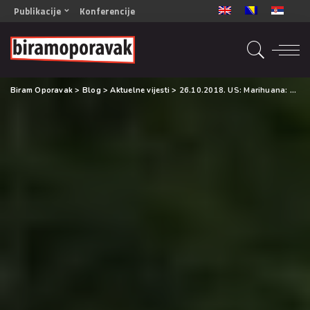
Publikacije
Konferencije
OPORAVAK- Naš zajednički cilj BiH/CG
OPORAVAK- Naš zajednički cilj SRB
RECOVERY- Our common goal ENG
Biram Oporavak
>
Blog
>
Aktuelne vijesti
>
26.10.2018. US: Marihuana: mitovi i činjenice
OPORAVAK- Naš zajednički cilj 2
Mala knjiga vještina
Šta ne raditi
Radna sveska za oporavak