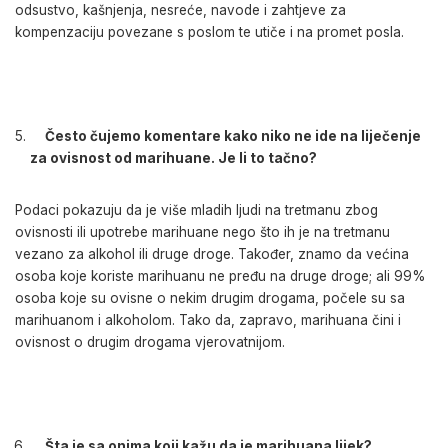
odsustvo, kašnjenja, nesreće, navode i zahtjeve za
kompenzaciju povezane s poslom te utiče i na promet posla.
Često čujemo komentare kako niko ne ide na liječenje
za ovisnost od marihuane. Je li to tačno?
Podaci pokazuju da je više mladih ljudi na tretmanu zbog
ovisnosti ili upotrebe marihuane nego što ih je na tretmanu
vezano za alkohol ili druge droge. Također, znamo da većina
osoba koje koriste marihuanu ne pređu na druge droge; ali 99%
osoba koje su ovisne o nekim drugim drogama, počele su sa
marihuanom i alkoholom. Tako da, zapravo, marihuana čini i
ovisnost o drugim drogama vjerovatnijom.
Šta je sa onima koji kažu da je marihuana lijek?