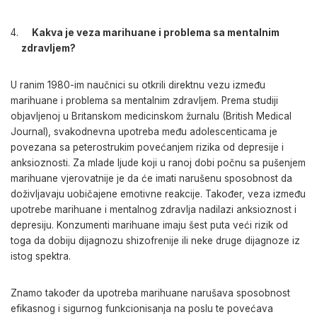
Kakva je veza marihuane i problema sa mentalnim
zdravljem?
U ranim 1980-im naučnici su otkrili direktnu vezu između
marihuane i problema sa mentalnim zdravljem. Prema studiji
objavljenoj u Britanskom medicinskom žurnalu (British Medical
Journal), svakodnevna upotreba među adolescenticama je
povezana sa peterostrukim povećanjem rizika od depresije i
anksioznosti. Za mlade ljude koji u ranoj dobi počnu sa pušenjem
marihuane vjerovatnije je da će imati narušenu sposobnost da
doživljavaju uobičajene emotivne reakcije. Također, veza između
upotrebe marihuane i mentalnog zdravlja nadilazi anksioznost i
depresiju. Konzumenti marihuane imaju šest puta veći rizik od
toga da dobiju dijagnozu shizofrenije ili neke druge dijagnoze iz
istog spektra.
Znamo također da upotreba marihuane narušava sposobnost
efikasnog i sigurnog funkcionisanja na poslu te povećava