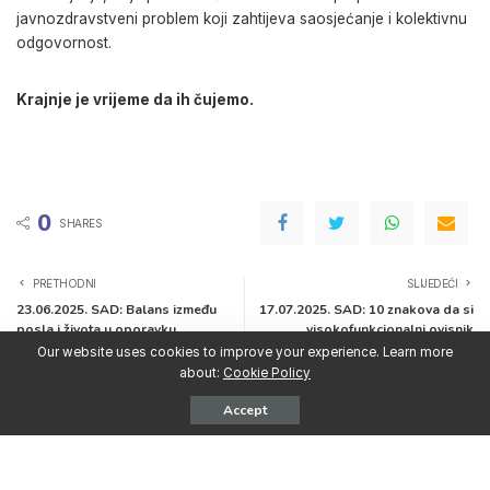
javnozdravstveni problem koji zahtijeva saosjećanje i kolektivnu
odgovornost.
Krajnje je vrijeme da ih čujemo.
0
SHARES
PRETHODNI
SLIJEDEĆI
23.06.2025. SAD: Balans između
17.07.2025. SAD: 10 znakova da si
posla i života u oporavku
visokofunkcionalni ovisnik
Our website uses cookies to improve your experience. Learn more
about:
Cookie Policy
Imate pitanja?
Accept
Pozovite našu besplatnu i anonimnu telefonsku liniju
ili nas
Kontaktirajte
i mi ćemo Vam odgovoriti čim
prije!