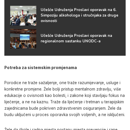
Učešće Udruženja Proslavi oporavak na 6.
Simpoziju alkohologa i stručnjaka za druge
ovisnosti
Učešće Udruženja Proslavi oporavak na
regionalnom sastanku UNODC-a
Potreba za sistemskim promjenama
Porodice ne traže sažaljenje, one traže razumijevanje, usluge i
konkretne promjene. Žele bolji pristup mentalnom zdravlju, više
edukacije o ovisnosti kao bolesti, i zakone koji stavljaju fokus na
liječenje, a ne na kaznu. Traže da liječenje i tretman u terapijskim
zajednicama bude pokriven zdravstvenim osiguranjem. Žele da
budu uključeni u proces oporavka svojih voljenih, a ne isključeni.
Žele da škole i radna mjesta postanu mjesta prevencije i rane