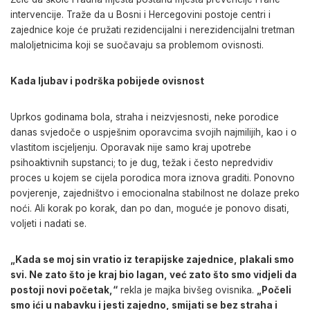
intervencije. Traže da u Bosni i Hercegovini postoje centri i
zajednice koje će pružati rezidencijalni i nerezidencijalni tretman
maloljetnicima koji se suočavaju sa problemom ovisnosti.
Kada ljubav i podrška pobijede ovisnost
Uprkos godinama bola, straha i neizvjesnosti, neke porodice
danas svjedoče o uspješnim oporavcima svojih najmilijih, kao i o
vlastitom iscjeljenju. Oporavak nije samo kraj upotrebe
psihoaktivnih supstanci; to je dug, težak i često nepredvidiv
proces u kojem se cijela porodica mora iznova graditi. Ponovno
povjerenje, zajedništvo i emocionalna stabilnost ne dolaze preko
noći. Ali korak po korak, dan po dan, moguće je ponovo disati,
voljeti i nadati se.
„Kada se moj sin vratio iz terapijske zajednice, plakali smo
svi. Ne zato što je kraj bio lagan, već zato što smo vidjeli da
postoji novi početak,“
rekla je majka bivšeg ovisnika.
„Počeli
smo ići u nabavku i jesti zajedno, smijati se bez straha i