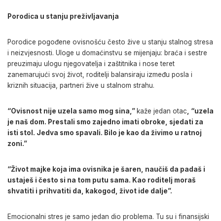
Porodica u stanju preživljavanja
Porodice pogođene ovisnošću često žive u stanju stalnog stresa
i neizvjesnosti. Uloge u domaćinstvu se mijenjaju: braća i sestre
preuzimaju ulogu njegovatelja i zaštitnika i nose teret
zanemarujući svoj život, roditelji balansiraju između posla i
kriznih situacija, partneri žive u stalnom strahu.
“Ovisnost nije uzela samo mog sina,”
kaže jedan otac
, “uzela
je naš dom. Prestali smo zajedno imati obroke, sjedati za
isti stol. Jedva smo spavali. Bilo je kao da živimo u ratnoj
zoni.”
“Život majke koja ima ovisnika je šaren, naučiš da padaš i
ustaješ i često si na tom putu sama. Kao roditelj moraš
shvatiti i prihvatiti da, kakogod, život ide dalje”.
Emocionalni stres je samo jedan dio problema. Tu su i finansijski