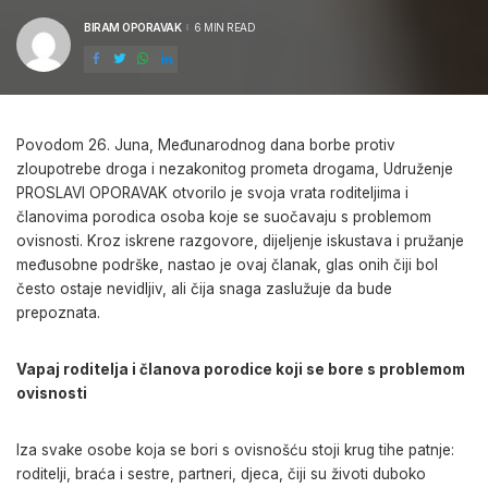
BIRAM OPORAVAK
6 MIN READ
POSTED
BY
Povodom 26. Juna, Međunarodnog dana borbe protiv
zloupotrebe droga i nezakonitog prometa drogama, Udruženje
PROSLAVI OPORAVAK otvorilo je svoja vrata roditeljima i
članovima porodica osoba koje se suočavaju s problemom
ovisnosti. Kroz iskrene razgovore, dijeljenje iskustava i pružanje
međusobne podrške, nastao je ovaj članak, glas onih čiji bol
često ostaje nevidljiv, ali čija snaga zaslužuje da bude
prepoznata.
Vapaj roditelja i članova porodice koji se bore s problemom
ovisnosti
Iza svake osobe koja se bori s ovisnošću stoji krug tihe patnje:
roditelji, braća i sestre, partneri, djeca, čiji su životi duboko