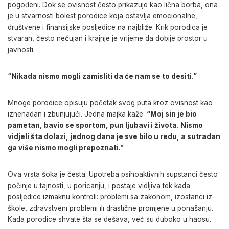
pogođeni. Dok se ovisnost često prikazuje kao lična borba, ona
je u stvarnosti bolest porodice koja ostavlja emocionalne,
društvene i finansijske posljedice na najbliže. Krik porodica je
stvaran, često nečujan i krajnje je vrijeme da dobije prostor u
javnosti.
“Nikada nismo mogli zamisliti da će nam se to desiti.”
Mnoge porodice opisuju početak svog puta kroz ovisnost kao
iznenadan i zbunjujući. Jedna majka kaže:
“Moj sin je bio
pametan, bavio se sportom, pun ljubavi i života. Nismo
vidjeli šta dolazi, jednog dana je sve bilo u redu, a sutradan
ga više nismo mogli prepoznati.”
Ova vrsta šoka je česta. Upotreba psihoaktivnih supstanci često
počinje u tajnosti, u poricanju, i postaje vidljiva tek kada
posljedice izmaknu kontroli: problemi sa zakonom, izostanci iz
škole, zdravstveni problemi ili drastične promjene u ponašanju.
Kada porodice shvate šta se dešava, već su duboko u haosu.