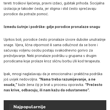
tereti: troškovi liječenja, pravni izdaci, gubitak prihoda. Socijalna
izolacija je također česta, jer stigma i stid često sprečavaju
porodice da potraže pomoć.
Između šutnje i podrške: gdje porodice pronalaze snagu
Uprkos boli, porodice često pronalaze izvore duboke unutrašnje
snage. Vjera, lična otpornost ili sama odlučnost da se bore i
sačuvaju voljenu osobu postaju svakodnevno gorivo za
preživljavanje. Neki pronalaze podršku u grupama s drugim
porodicama koje prolaze kroz sličnu borbu i/ili kod terapeuta.
Ipak, mnogi naglašavaju da je emocionalna i praktična podrška
još uvijek nedovoljna.
“Nama treba razumijevanje, a ne
osuda,”
kaže žena čiji je brat u procesu oporavka.
“Prečesto
nas krive, odbacuju, ili nam kažu da odustanemo”.
Najpopularnije