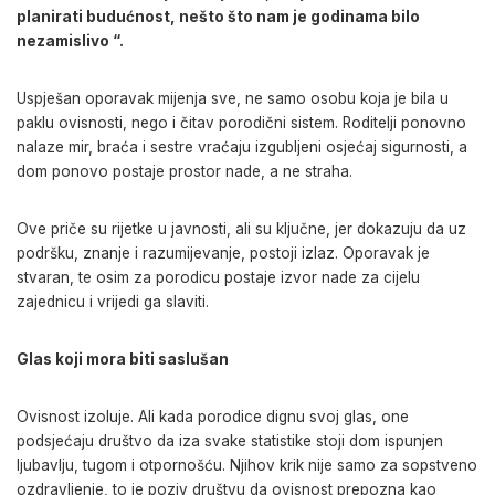
planirati budućnost, nešto što nam je godinama bilo
nezamislivo “.
Uspješan oporavak mijenja sve, ne samo osobu koja je bila u
paklu ovisnosti, nego i čitav porodični sistem. Roditelji ponovno
nalaze mir, braća i sestre vraćaju izgubljeni osjećaj sigurnosti, a
dom ponovo postaje prostor nade, a ne straha.
Ove priče su rijetke u javnosti, ali su ključne, jer dokazuju da uz
podršku, znanje i razumijevanje, postoji izlaz. Oporavak je
stvaran, te osim za porodicu postaje izvor nade za cijelu
zajednicu i vrijedi ga slaviti.
Glas koji mora biti saslušan
Ovisnost izoluje. Ali kada porodice dignu svoj glas, one
podsjećaju društvo da iza svake statistike stoji dom ispunjen
ljubavlju, tugom i otpornošću. Njihov krik nije samo za sopstveno
ozdravljenje, to je poziv društvu da ovisnost prepozna kao