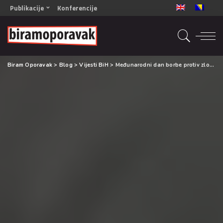
Publikacije
Konferencije
OPORAVAK- Naš zajednički cilj BiH/CG
OPORAVAK- Naš zajednički cilj SRB
RECOVERY- Our common goal ENG
Biram Oporavak
>
Blog
>
Vijesti BiH
>
Međunarodni dan borbe protiv zloupotrebe droga i nezakonitog prometa drogama
OPORAVAK- Naš zajednički cilj 2
Mala knjiga vještina
Šta ne raditi
Radna sveska za oporavak